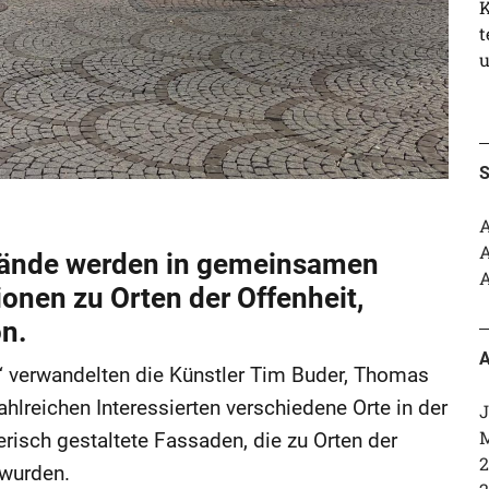
K
t
u
S
A
A
ände werden in gemeinsamen
A
onen zu Orten der Offenheit,
n.
A
 verwandelten die Künstler Tim Buder, Thomas
lreichen Interessierten verschiedene Orte in der
J
M
risch gestaltete Fassaden, die zu Orten der
2
wurden.