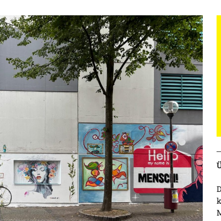
Ü
D
k
M