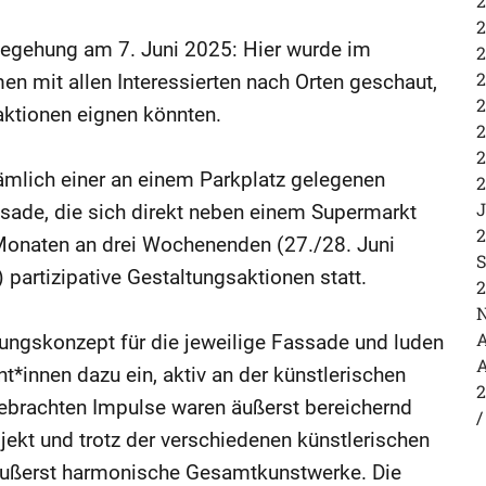
2
2
tbegehung am 7. Juni 2025: Hier wurde im
2
2
 mit allen Interessierten nach Orten geschaut,
2
saktionen eignen könnten.
2
2
mlich einer an einem Parkplatz gelegenen
2
J
sade, die sich direkt neben einem Supermarkt
2
Monaten an drei Wochenenden (27./28. Juni
S
 partizipative Gestaltungsaktionen statt.
2
N
A
ltungskonzept für die jeweilige Fassade und luden
A
t*innen dazu ein, aktiv an der künstlerischen
2
ebrachten Impulse waren äußerst bereichernd
ekt und trotz der verschiedenen künstlerischen
 äußerst harmonische Gesamtkunstwerke. Die