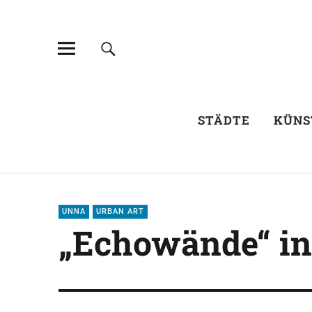
STÄDTE
KÜNS
UNNA
URBAN ART
„Echowände“ i