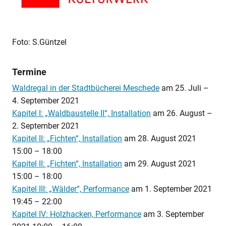
Foto: S.Güntzel
Termine
Waldregal in der Stadtbücherei Meschede
am
25. Juli
–
4. September 2021
Kapitel I: „Waldbaustelle II“, Installation
am
26. August
–
2. September 2021
Kapitel II: „Fichten“, Installation
am
28. August 2021
15:00
–
18:00
Kapitel II: „Fichten“, Installation
am
29. August 2021
15:00
–
18:00
Kapitel III: „Wälder“, Performance
am
1. September 2021
19:45
–
22:00
Kapitel IV: Holzhacken, Performance
am
3. September