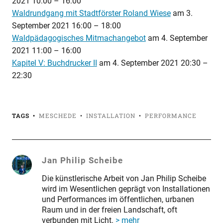
2021 10:00
–
16:00
Waldrundgang mit Stadtförster Roland Wiese
am
3.
September 2021 16:00
–
18:00
Waldpädagogisches Mitmachangebot
am
4. September
2021 11:00
–
16:00
Kapitel V: Buchdrucker II
am
4. September 2021 20:30
–
22:30
TAGS
MESCHEDE
INSTALLATION
PERFORMANCE
Jan Philip Scheibe
Die künstlerische Arbeit von Jan Philip Scheibe
wird im Wesentlichen geprägt von Installationen
und Performances im öffentlichen, urbanen
Raum und in der freien Landschaft, oft
verbunden mit Licht.
> mehr