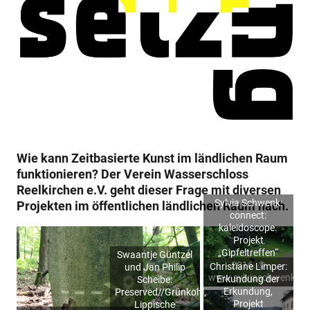
Wie kann Zeitbasierte Kunst im ländlichen Raum
funktionieren? Der Verein Wasserschloss
Reelkirchen e.V. geht dieser Frage mit diversen
Sylvia Schwenk:
Projekten im öffentlichen ländlichen Raum nach.
connect:
kaleidoscope.
Projekt
„Gipfeltreffen“
Swaantje Güntzel
2016. ©
Christiane Limper:
und Jan Philip
www.sylviaschwenk.c
Erkundung der
Scheibe:
Erkundung,
Preserved//Grünkohl,
Projekt
Lippische