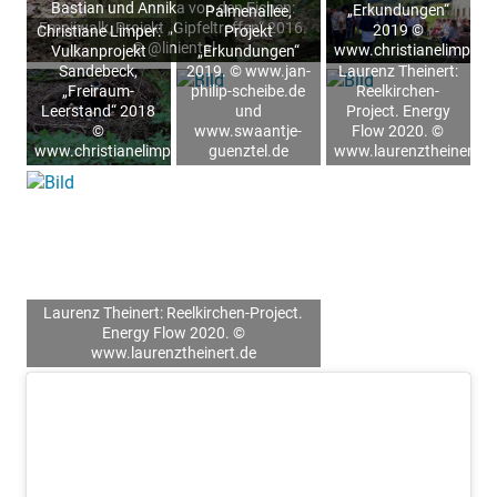
Bastian und Annika von den Eichen:
„Erkundungen“
Palmenallee,
Emojiwalk, Projekt „Gipfeltreffen“ 2016.
2019 ©
Christiane Limper:
Projekt
© @liniental
www.christianelimper.
Vulkanprojekt
„Erkundungen“
Sandebeck,
2019. © www.jan-
Laurenz Theinert:
„Freiraum-
philip-scheibe.de
Reelkirchen-
Leerstand“ 2018
und
Project. Energy
©
www.swaantje-
Flow 2020. ©
www.christianelimper.wordpress.com
guenztel.de
www.laurenztheinert.d
Laurenz Theinert: Reelkirchen-Project.
Energy Flow 2020. ©
www.laurenztheinert.de