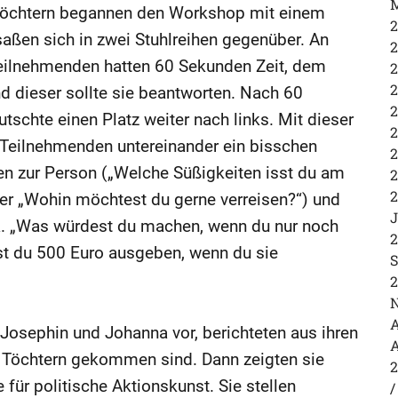
M
Töchtern begannen den Workshop mit einem
2
aßen sich in zwei Stuhlreihen gegenüber. An
2
Teilnehmenden hatten 60 Sekunden Zeit, dem
2
2
nd dieser sollte sie beantworten. Nach 60
2
tschte einen Platz weiter nach links. Mit dieser
2
e Teilnehmenden untereinander ein bisschen
2
en zur Person („Welche Süßigkeiten isst du am
2
2
der „Wohin möchtest du gerne verreisen?“) und
J
.a. „Was würdest du machen, wenn du nur noch
2
est du 500 Euro ausgeben, wenn du sie
S
2
N
A
 Josephin und Johanna vor, berichteten aus ihren
A
n Töchtern gekommen sind. Dann zeigten sie
2
 für politische Aktionskunst. Sie stellen