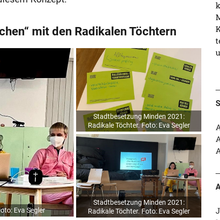
k
M
K
en“ mit den Radikalen Töchtern
t
u
S
Stadtbesetzung Minden 2021:
Radikale Töchter. Foto: Eva Segler
A
A
A
A
Stadtbesetzung Minden 2021:
J
oto: Eva Segler
Radikale Töchter. Foto: Eva Segler