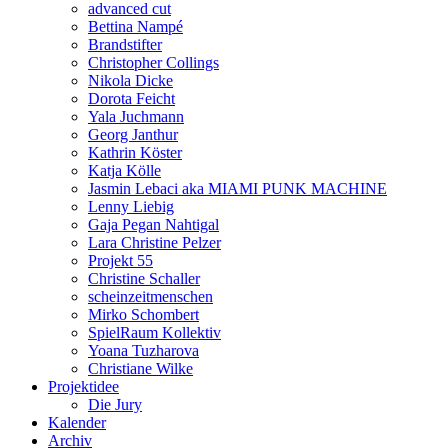
advanced cut
Bettina Nampé
Brandstifter
Christopher Collings
Nikola Dicke
Dorota Feicht
Yala Juchmann
Georg Janthur
Kathrin Köster
Katja Kölle
Jasmin Lebaci aka MIAMI PUNK MACHINE
Lenny Liebig
Gaja Pegan Nahtigal
Lara Christine Pelzer
Projekt 55
Christine Schaller
scheinzeitmenschen
Mirko Schombert
SpielRaum Kollektiv
Yoana Tuzharova
Christiane Wilke
Projektidee
Die Jury
Kalender
Archiv