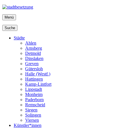
Menü
Suche
Städte
Ahlen
Arnsberg
Detmold
Dinslaken
Greven
Gütersloh
Halle (Westf.)
Hattingen
Kamp-Lintfort
Lippstadt
Monheim
Paderborn
Remscheid
Siegen
Solingen
Viersen
Künstler*innen