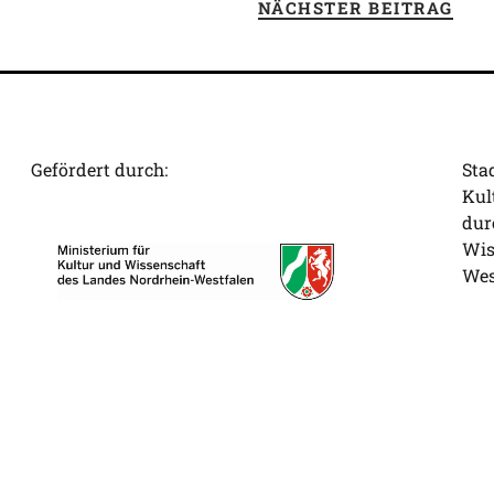
NÄCHSTER BEITRAG
Gefördert durch:
Sta
Kul
dur
Wis
Wes