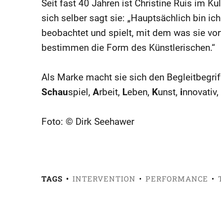
Seit fast 40 Jahren ist Christine Ruis im Kul
sich selber sagt sie: „Hauptsächlich bin ic
beobachtet und spielt, mit dem was sie vorf
bestimmen die Form des Künstlerischen.“
Als Marke macht sie sich den Begleitbegriff 
Schau
spiel,
A
rbeit,
L
eben,
K
unst,
i
nnovativ,
Foto: © Dirk Seehawer
TAGS
INTERVENTION
PERFORMANCE