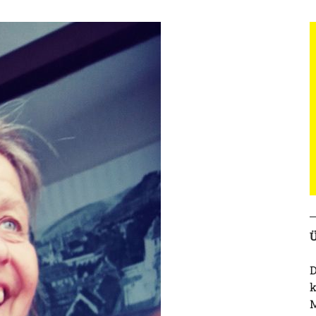
Ü
D
k
M