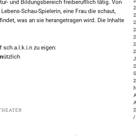
2
tur- und Bildungsbereich freiberufllich tätig. Von
2
h Lebens-Schau-Spielerin, eine Frau die schaut,
2
indet, was an sie herangetragen wird. Die Inhalte
2
2
2
2
sch.a.l.k.i.n zu eigen:
2
n
ützlich
J
2
S
2
N
A
A
2
THEATER