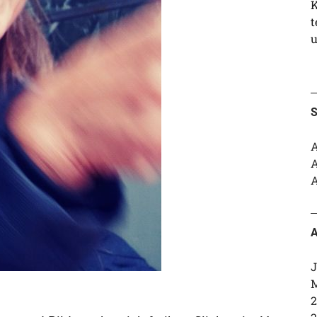
K
t
u
S
A
A
A
A
J
M
2