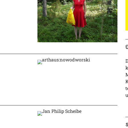
Ü
D
k
M
K
t
u
S