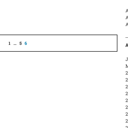
A
A
A
1
…
5
6
A
J
M
2
2
2
2
2
2
2
2
2