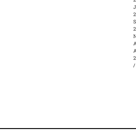
J
2
S
2
N
A
A
2