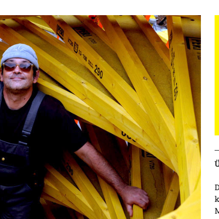
Ü
D
k
M