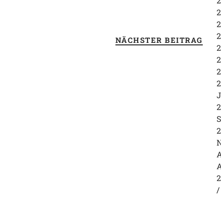
2
2
2
2
NÄCHSTER BEITRAG
2
2
2
2
J
2
S
2
N
A
A
2