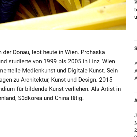
K
t
u
S
 der Donau, lebt heute in Wien. Prohaska
 und studierte von 1999 bis 2005 in Linz, Wien
A
mentelle Medienkunst und Digitale Kunst.
Sein
A
A
agen zu Architektur, Kunst und Design. 2015
ium für bildende Kunst verliehen. Als Artist in
nnland, Südkorea und China tätig.
A
J
M
2