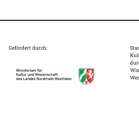
Gefördert durch:
Sta
Kul
dur
Wis
Wes