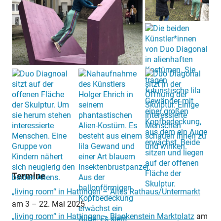
Termine
„living room“ in Hattingen – Altes Rathaus/Untermarkt
am
3
–
22. Mai 2025
„living room“ in Hattingen – Blankenstein Marktplatz
am