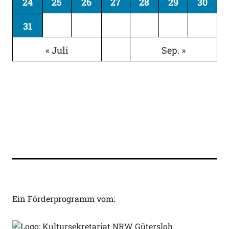
24
25
26
27
28
29
30
31
« Juli
Sep. »
Ein Förderprogramm vom: