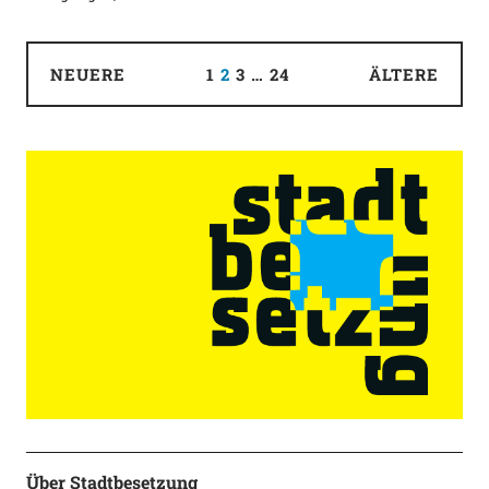
NEUERE
1
2
3
…
24
ÄLTERE
Über Stadtbesetzung