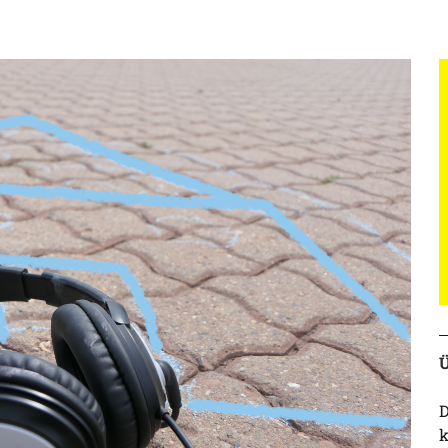
Ü
D
k