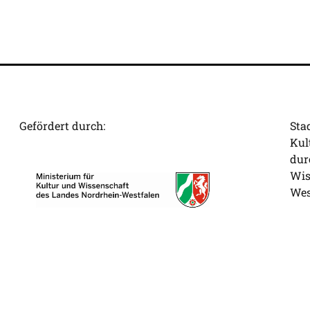
Gefördert durch:
Sta
Kul
dur
Wis
Wes