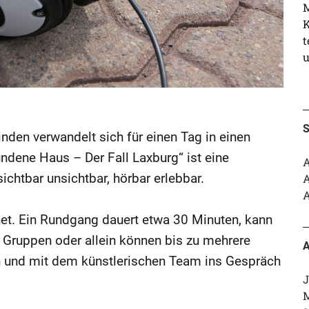
M
K
t
u
S
inden verwandelt sich für einen Tag in einen
dene Haus – Der Fall Laxburg“ ist eine
A
sichtbar unsichtbar, hörbar erlebbar.
A
A
fnet. Ein Rundgang dauert etwa 30 Minuten, kann
en Gruppen oder allein können bis zu mehrere
A
 und mit dem künstlerischen Team ins Gespräch
J
M