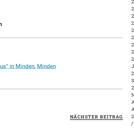
2
2
2
2
n
2
2
2
2
2
J
us“ in Minden
,
Minden
2
S
2
N
A
A
2
NÄCHSTER BEITRAG