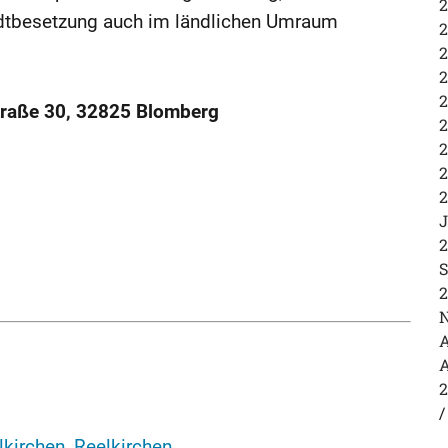
2
tadtbesetzung auch im ländlichen Umraum
2
2
2
2
traße 30, 32825 Blomberg
2
2
2
2
J
2
S
2
N
A
A
2
elkirchen
,
Reelkirchen