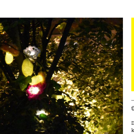
Ü
D
k