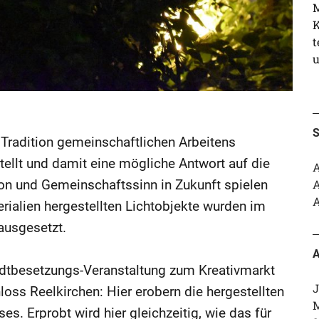
M
K
t
u
S
 Tradition gemeinschaftlichen Arbeitens
stellt und damit eine mögliche Antwort auf die
A
n und Gemeinschaftssinn in Zukunft spielen
A
A
rialien hergestellten Lichtobjekte wurden im
ausgesetzt.
A
adtbesetzungs-Veranstaltung zum Kreativmarkt
J
s Reelkirchen: Hier erobern die hergestellten
M
 Erprobt wird hier gleichzeitig, wie das für