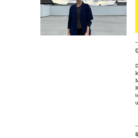
Ü
D
k
M
K
t
u
S