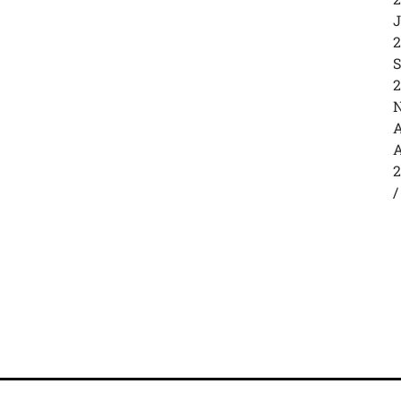
J
2
S
2
N
A
A
2