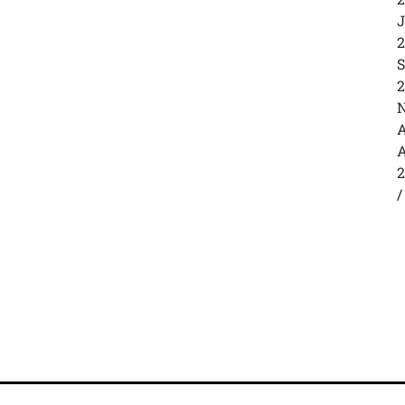
J
2
S
2
N
A
A
2