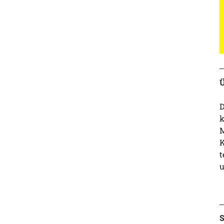
Ü
D
k
M
K
t
u
S