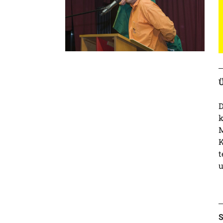
Ü
D
k
M
K
t
u
S