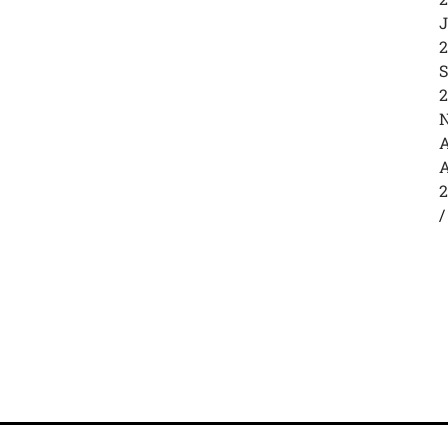
J
2
S
2
N
A
A
2