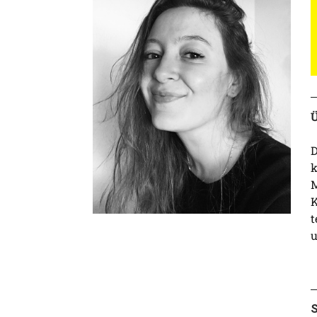
Ü
D
k
M
K
t
u
S