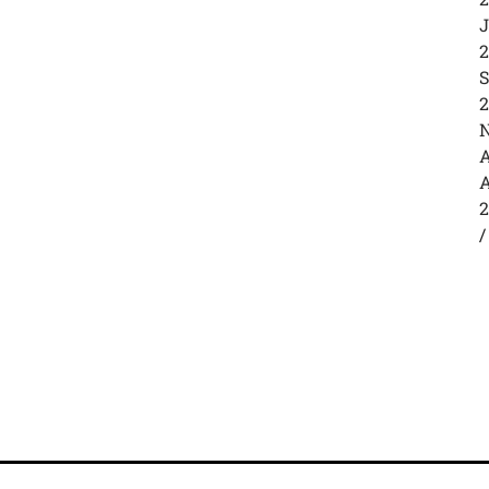
J
2
S
2
N
A
A
2