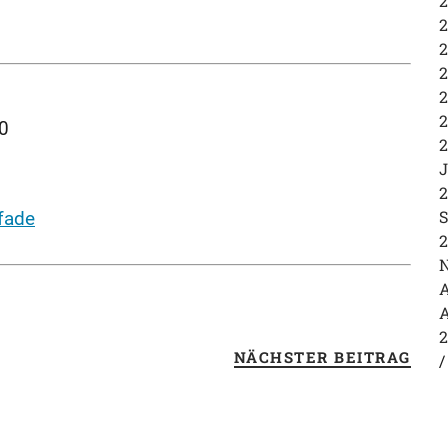
2
2
2
2
2
2
0
2
J
2
S
fade
2
N
A
A
2
NÄCHSTER BEITRAG