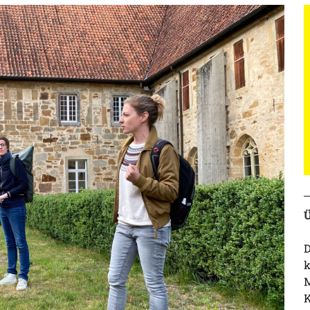
Ü
D
k
M
K