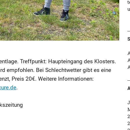
t
u
S
A
A
ntlage. Treffpunkt: Haupteingang des Klosters.
A
d empfohlen. Bei Schlechtwetter gibt es eine
renzt, Preis 20€. Weitere Informationen:
ure.de
.
A
J
kszeitung
M
2
2