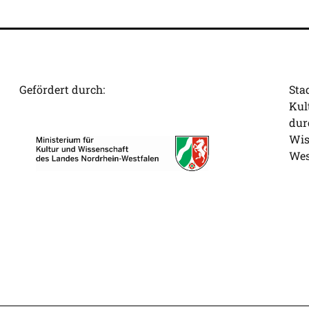
Gefördert durch:
Sta
Kul
dur
Wis
Wes