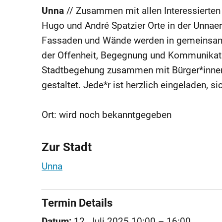
Unna
// Zusammen mit allen Interessierten
Hugo und André Spatzier Orte in der Unnae
Fassaden und Wände werden in gemeinsame
der Offenheit, Begegnung und Kommunikatio
Stadtbegehung zusammen mit Bürger*inne
gestaltet. Jede*r ist herzlich eingeladen, s
Ort: wird noch bekanntgegeben
Zur Stadt
Unna
Termin Details
Datum:
12. Juli 2025 10:00
–
16:00