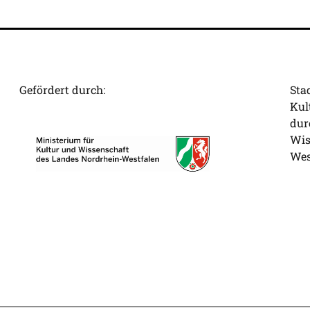
Gefördert durch:
Sta
Kul
dur
Wis
Wes