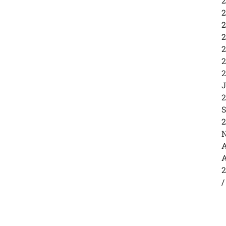
2
2
2
2
2
2
2
J
2
S
2
N
A
A
2