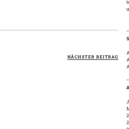
t
u
S
A
NÄCHSTER BEITRAG
A
A
A
J
M
2
2