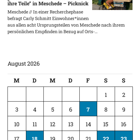
ihre Teile“ in Meschede – Picknick
Meschede // In einer Recherchephase
befragt Carly Schmitt Einwohner*innen
aus allen acht Ursprungsteilen von Meschede nach ihrem
persönlichen Empfinden in Bezug auf Orts-…
August 2026
M
D
M
D
F
S
S
1
2
3
4
5
6
7
8
9
10
11
12
13
14
15
16
17
18
19
20
21
22
23