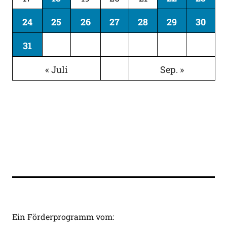
24
25
26
27
28
29
30
31
« Juli
Sep. »
Ein Förderprogramm vom: