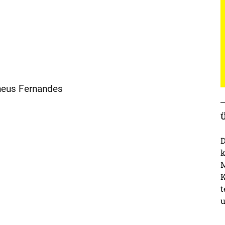
heus Fernandes
Ü
D
k
M
K
t
u