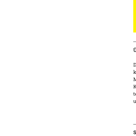
Ü
D
k
M
K
t
u
S