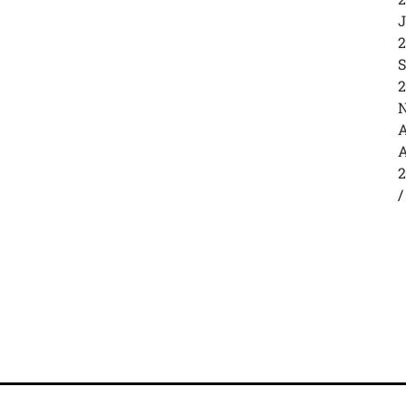
J
2
S
2
N
A
A
2