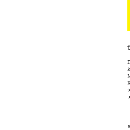
Ü
D
k
M
K
t
u
S