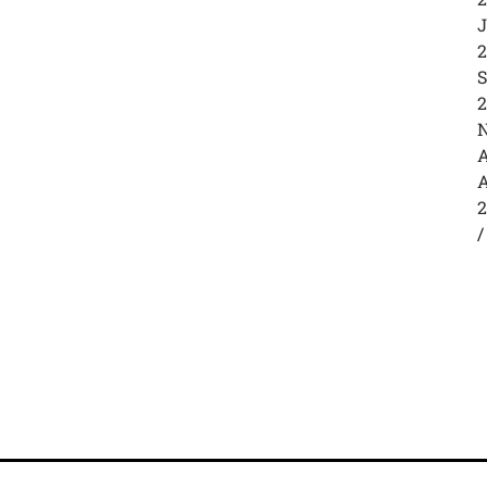
J
2
S
2
N
A
A
2