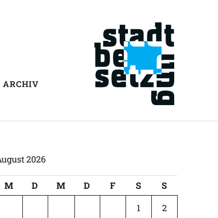
ARCHIV
August 2026
M
D
M
D
F
S
S
1
2