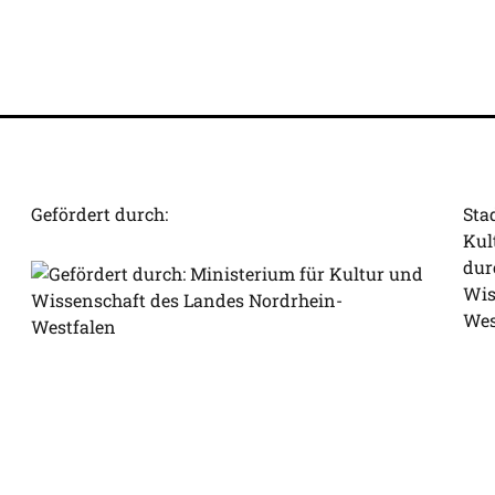
Gefördert durch:
Sta
Kul
dur
Wis
Wes