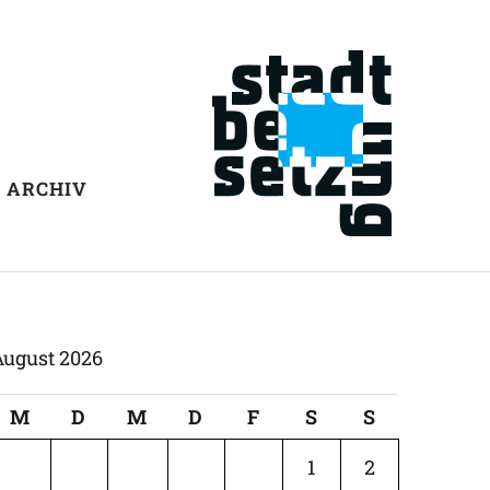
ARCHIV
August 2026
M
D
M
D
F
S
S
1
2