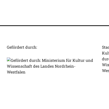
Gefördert durch:
Sta
Kul
dur
Wis
Wes