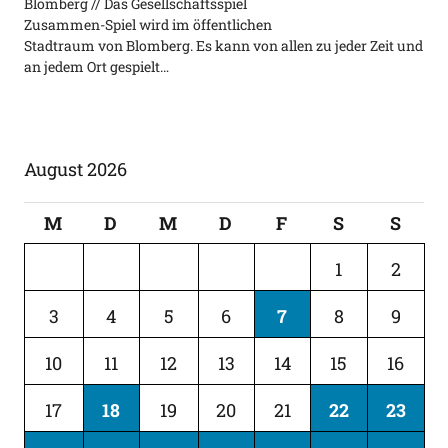
Blomberg // Das Gesellschaftsspiel
Zusammen-Spiel wird im öffentlichen
Stadtraum von Blomberg. Es kann von allen zu jeder Zeit und
an jedem Ort gespielt…
August 2026
M
D
M
D
F
S
S
1
2
3
4
5
6
7
8
9
10
11
12
13
14
15
16
17
18
19
20
21
22
23