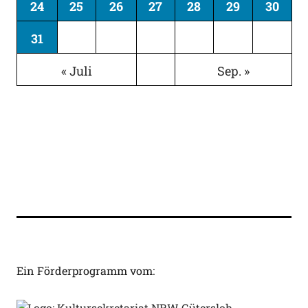
24
25
26
27
28
29
30
31
« Juli
Sep. »
Ein Förderprogramm vom: