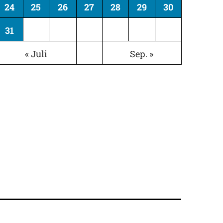
24
25
26
27
28
29
30
31
« Juli
Sep. »