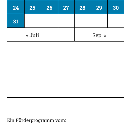
24
25
26
27
28
29
30
31
« Juli
Sep. »
Ein Förderprogramm vom: