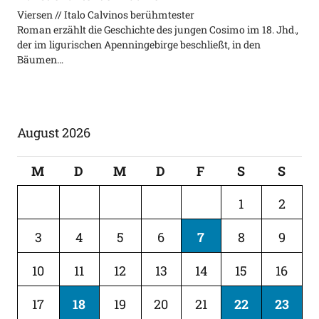
Viersen // Italo Calvinos berühmtester
Roman erzählt die Geschichte des jungen Cosimo im 18. Jhd.,
der im ligurischen Apenningebirge beschließt, in den
Bäumen…
August 2026
M
D
M
D
F
S
S
1
2
3
4
5
6
7
8
9
10
11
12
13
14
15
16
17
18
19
20
21
22
23