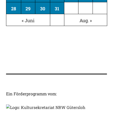
28
29
30
31
« Juni
Aug. »
Ein Förderprogramm vom: