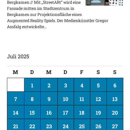
Bergkamen // Mit „StreetARt“ wird eine
Fassade mitten im Stadtzentrum in
Bergkamen zur Projektionsfläche eines
Augmented Reality Spiels. Der Medienkünstler Gregor
Assfalg entwickelte…
Juli 2025
M
D
M
D
F
S
S
1
2
3
4
5
6
7
8
9
10
11
12
13
14
15
16
17
18
19
20
21
22
23
24
25
26
27