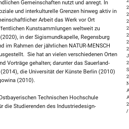
2
dlichen Gemeinschaften nutzt und anregt. In
2
ziale und interkulturelle Grenzen hinweg aktiv in
2
inschaftlicher Arbeit das Werk vor Ort
2
2
 öffentlichen Kunstsammlungen weltweit zu
2
 (2020), in der Sigismundkapelle, Regensburg
2
und im Rahmen der jährlichen NATUR-MENSCH
2
sgestellt. Sie hat an vielen verschiedenen Orten
J
2
d Vorträge gehalten; darunter das Sauerland-
S
(2014), die Universität der Künste Berlin (2010)
2
gowina (2010).
N
A
A
er Ostbayerischen Technischen Hochschule
2
r die Studierenden des Industriedesign-