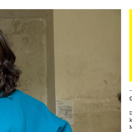
Ü
D
k
M