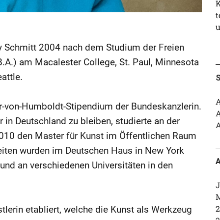
K
t
u
y Schmitt 2004 nach dem Studium der Freien
A.) am Macalester College, St. Paul, Minnesota
attle.
S
A
er-von-Humboldt-Stipendium der Bundeskanzlerin.
A
 in Deutschland zu bleiben, studierte an der
A
2010 den Master für Kunst im Öffentlichen Raum
rbeiten wurden im Deutschen Haus in New York
A
n und an verschiedenen Universitäten in den
J
M
2
stlerin etabliert, welche die Kunst als Werkzeug